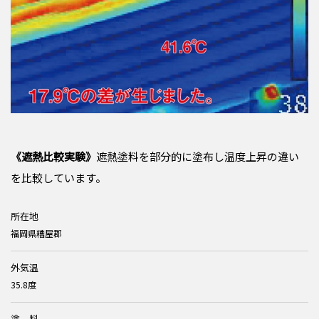
《遮熱比較実験》
遮熱塗料を部分的に塗布し温度上昇の違い
を比較しています。
所在地
福岡県糟屋郡
外気温
35.8度
塗 料