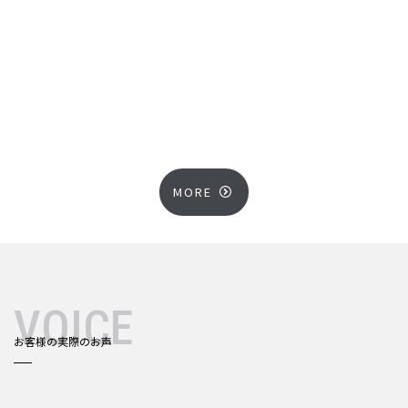
[!% if (image.url!="") { %]
[!% } %]
[%title%]
MORE
VOICE
お客様の実際のお声